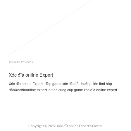
2024.10.26 05:59
Xóc đĩa online Expert
Xóc đĩa online Expert - Top game xóc đĩa đổi thưởng tiền thật hấp
dẫnXocdiaonline.expert là nhà cung cấp game xóc đĩa online expert …
Copyright ©
2026
Xóc đĩa online Expert's Ownd
.